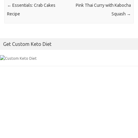
o
r
←
Essentials: Crab Cakes
Pink Thai Curry with Kabocha
k
Recipe
Squash
→
Get Custom Keto Diet