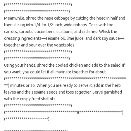
(********************************)
(*******************************)
Meanwhile, shred the napa cabbage by cutting the head in half and
then slicing into 1/4- to 1/2-inch-wide ribbons. Toss with the
carrots, sprouts, cucumbers, scallions, and radishes. Whisk the
dressing ingredients—sesame oil, lime juice, and dark soy sauce—
together and pour over the vegetables.
(********************************)
(*******************************)
Using your hands, shred the cooled chicken and add to the salad. If
you want, you could let it all marinate together for about
(***********************************************************
**) minutes or so. When you are ready to serve it, add in the herb
leaves and the sesame seeds and toss together. Serve garnished
with the crispy fried shallots
(********************************)
(***********************************)(*********************)
(*********************)