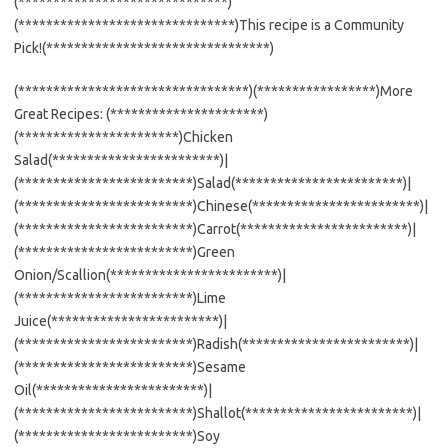
(******************************)
(*******************************)This recipe is a Community
Pick!(********************************)
(*********************************)(*****************)More
Great Recipes: (**********************)
(***********************)Chicken
Salad(************************)|
(*************************)Salad(************************)|
(*************************)Chinese(************************)|
(*************************)Carrot(************************)|
(*************************)Green
Onion/Scallion(************************)|
(*************************)Lime
Juice(************************)|
(*************************)Radish(************************)|
(*************************)Sesame
Oil(************************)|
(*************************)Shallot(************************)|
(*************************)Soy