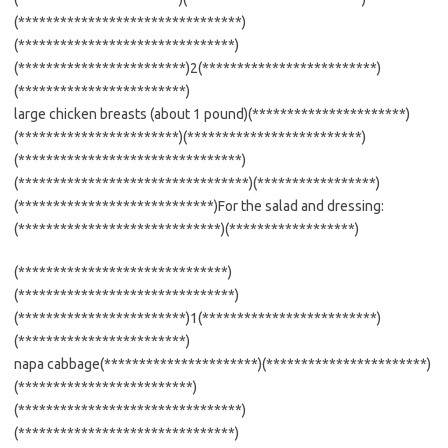
(********************************)
(*******************************)
(************************)2(*************************)
(************************)
large chicken breasts (about 1 pound)(**********************)
(***********************)(*************************)
(********************************)
(*********************************)(*****************)
(****************************)For the salad and dressing:
(*****************************)(******************)
(******************************)
(*******************************)
(************************)1(*************************)
(************************)
napa cabbage(**********************)(***********************)
(*************************)
(********************************)
(*******************************)