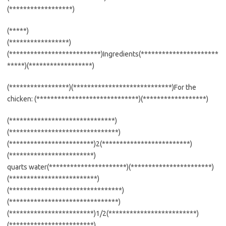
(******************)
(*****)
(*****************)
(**************************)Ingredients(**********************
*****)(******************)
(*****************)(****************************)For the
chicken: (*****************************)(******************)
(******************************)
(*******************************)
(************************)2(*************************)
(************************)
quarts water(**********************)(***********************)
(*************************)
(********************************)
(*******************************)
(************************)1/2(*************************)
(************************)