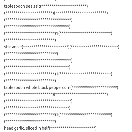
tablespoon sea salt(**********************)
(***********************)(*************************)
(********************************)
(*******************************)
(************************)1(*************************)
(************************)
star anise(**********************)(***********************)
(*************************)
(********************************)
(*******************************)
(************************)1(*************************)
(************************)
tablespoon whole black peppercorn(**********************)
(***********************)(*************************)
(********************************)
(*******************************)
(************************)1(*************************)
(************************)
head garlic, sliced in half(**********************)