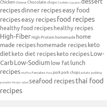
dessert
Chicken
Chocolate
chops
Chinese
Cookies
Cupcakes
recipes
dinner recipes
easy food
food recipes
easy recipes
recipes
healthy food recipes
healthy recipes
High-Fiber
home
High-Protein
homemade
made recipes
homemade recipes
keto
Low-
diet
keto diet recipes
keto recipes
Carb
Low-Sodium
lunch
low fat
recipes
pork
pork chops
Pancakes
potato
Muffins
pudding
Pizza
thai food
seafood recipes
pumpkin
salad
Recipe
recipes