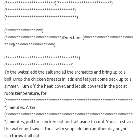
(***********************)(*************************)
(********************************)
(*********************************)
(*****************)
(**************************)Directions(***********************
****)(******************)
(**********************************)
(*******************************)
To the water, add the salt and all the aromatics and bring up to a
boil. Drop the chicken breasts in, stir, and let just come back up to a
simmer. Turn off the heat, cover, and let sit, covered in the pot at
room temperature, for
(***********************************************************
*) minutes. After
(***********************************************************
*) minutes, pull the chicken out and set aside to cool. You can strain
the water and save it for a tasty soup addition another day or you
can throw it all out.