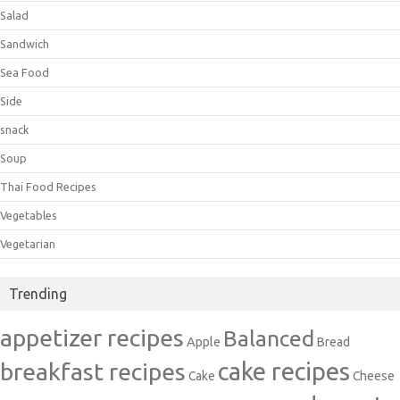
Salad
Sandwich
Sea Food
Side
snack
Soup
Thai Food Recipes
Vegetables
Vegetarian
Trending
appetizer recipes
Balanced
Apple
Bread
cake recipes
breakfast recipes
Cake
Cheese