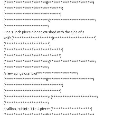
(***********************)(*************************)
(********************************)
(*******************************)
(************************)(*************************)
(************************)
One 1-inch piece ginger, crushed with the side of a
knife(**********************)(***********************)
(*************************)
(********************************)
(*******************************)
(************************)(*************************)
(************************)
A few sprigs cilantro(**********************)
(***********************)(*************************)
(********************************)
(*******************************)
(************************)1(*************************)
(************************)
scallion, cut into 3 to 4 pieces(**********************)
(***********************)(*************************)