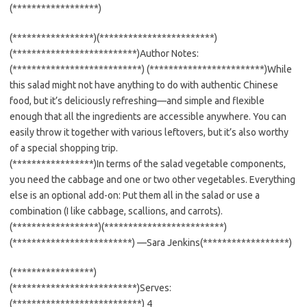
(******************)
(*****************)(************************)
(**************************)Author Notes:
(***************************) (************************)While
this salad might not have anything to do with authentic Chinese
food, but it’s deliciously refreshing—and simple and flexible
enough that all the ingredients are accessible anywhere. You can
easily throw it together with various leftovers, but it’s also worthy
of a special shopping trip.
(*****************)In terms of the salad vegetable components,
you need the cabbage and one or two other vegetables. Everything
else is an optional add-on: Put them all in the salad or use a
combination (I like cabbage, scallions, and carrots).
(******************)(*************************)
(*************************) —Sara Jenkins(******************)
(*****************)
(**************************)Serves:
(***************************) 4