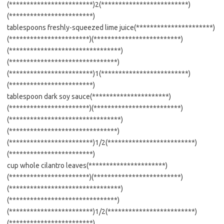
(************************)2(*************************)
(************************)
tablespoons freshly-squeezed lime juice(**********************)
(***********************)(*************************)
(********************************)
(*******************************)
(************************)1(*************************)
(************************)
tablespoon dark soy sauce(**********************)
(***********************)(*************************)
(********************************)
(*******************************)
(************************)1/2(*************************)
(************************)
cup whole cilantro leaves(**********************)
(***********************)(*************************)
(********************************)
(*******************************)
(************************)1/2(*************************)
(************************)