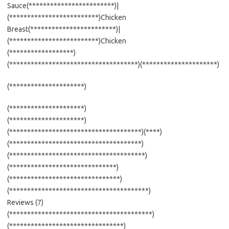
Sauce(************************)|
(*************************)Chicken
Breast(************************)|
(*************************)Chicken
(******************)
(************************************)(*********************)
(*********************)
(*********************)
(*********************)
(*************************************)(****)
(*************************************)
(**************************************)
(******************************)
(*******************************)
(***************************************)
Reviews (7)
(****************************************)
(********************************)