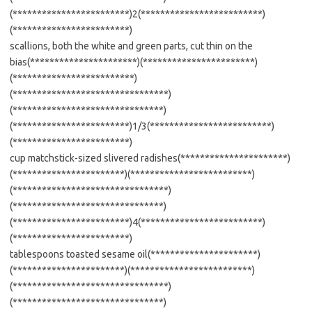
(************************)2(*************************)
(************************)
scallions, both the white and green parts, cut thin on the
bias(**********************)(***********************)
(*************************)
(********************************)
(*******************************)
(************************)1/3(*************************)
(************************)
cup matchstick-sized slivered radishes(**********************)
(***********************)(*************************)
(********************************)
(*******************************)
(************************)4(*************************)
(************************)
tablespoons toasted sesame oil(**********************)
(***********************)(*************************)
(********************************)
(*******************************)