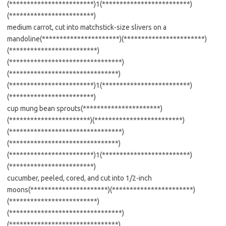
(************************)1(*************************)
(************************)
medium carrot, cut into matchstick-size slivers on a
mandoline(**********************)(***********************)
(*************************)
(********************************)
(*******************************)
(************************)1(*************************)
(************************)
cup mung bean sprouts(**********************)
(***********************)(*************************)
(********************************)
(*******************************)
(************************)1(*************************)
(************************)
cucumber, peeled, cored, and cut into 1/2-inch
moons(**********************)(***********************)
(*************************)
(********************************)
(*******************************)