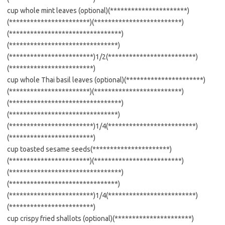
cup whole mint leaves (optional)(**********************)
(***********************)(*************************)
(********************************)
(*******************************)
(************************)1/2(*************************)
(************************)
cup whole Thai basil leaves (optional)(**********************)
(***********************)(*************************)
(********************************)
(*******************************)
(************************)1/4(*************************)
(************************)
cup toasted sesame seeds(**********************)
(***********************)(*************************)
(********************************)
(*******************************)
(************************)1/4(*************************)
(************************)
cup crispy fried shallots (optional)(**********************)