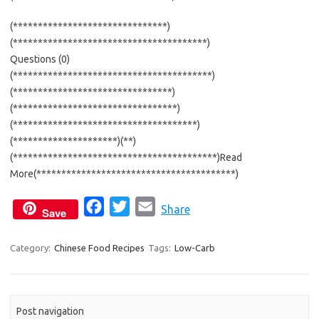
(*******************************)
(***************************************)
Questions (0)
(****************************************)
(********************************)
(*********************************)
(*************************************)
(*********************)(**)
(*****************************************)Read
More(****************************************)
F
T
E
Share
Save
a
w
m
c
i
a
Category:
Chinese Food Recipes
Tags:
Low-Carb
e
t
i
b
t
l
o
e
Post navigation